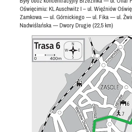
Były obóz koncentracyjny Brzezinka — ul. Ofia
Oświęcimiu: KL Auschwitz I – ul. Więźniów Oświę
Zamkowa — ul. Górnickiego — ul. Fika — ul. Żwi
Nadwiślańska — Dwory Drugie (22,5 km)