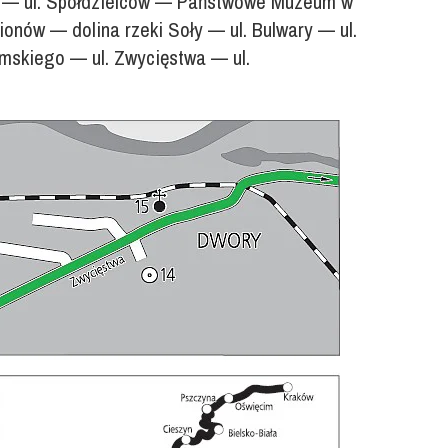
ego — ul. Spółdzielców — Państwowe Muzeum w
ionów — dolina rzeki Soły — ul. Bulwary — ul.
omskiego — ul. Zwycięstwa — ul.