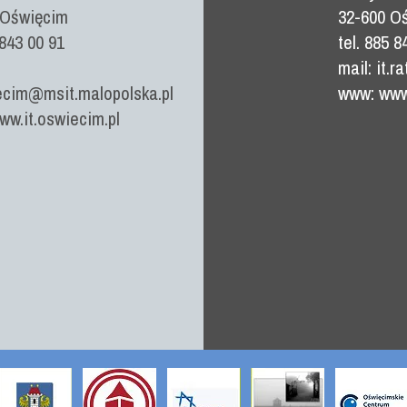
 Oświęcim
32-600 O
 843 00 91
tel. 885 8
mail: it.
ecim@msit.malopolska.pl
www: www.
w.it.oswiecim.pl