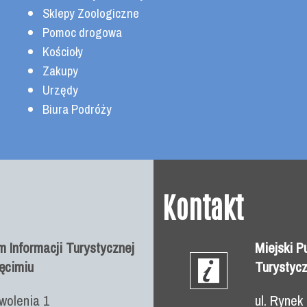
Sklepy Zoologiczne
Pomoc drogowa
Kościoły
Zakupy
Urzędy
Biura Podróży
Kontakt
 Informacji Turystycznej
Miejski P
ęcimiu
Turystycz
wolenia 1
ul. Rynek