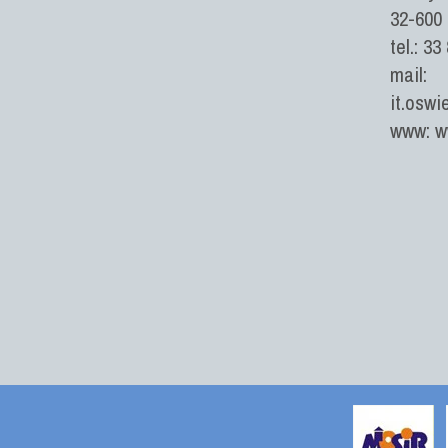
32-600
tel.: 33
mail:
it.oswi
www: ww