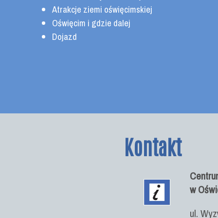
Atrakcje ziemi oświęcimskiej
Oświęcim i gdzie dalej
Dojazd
Kontakt
Centrum
w Oświ
ul. Wyz