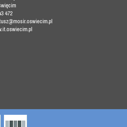
święcim
43 472
ratusz@mosir.oswiecim.pl
it.oswiecim.pl