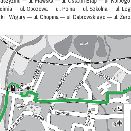
r Faszyzmu — ul. Pławska — ul. Ostatni Etap — ul. Kolb
cimia — ul. Obozowa — ul. Polna — ul. Szkolna — ul. Leg
rki i Wigury — ul. Chopina — ul. Dąbrowskiego — ul. Żer