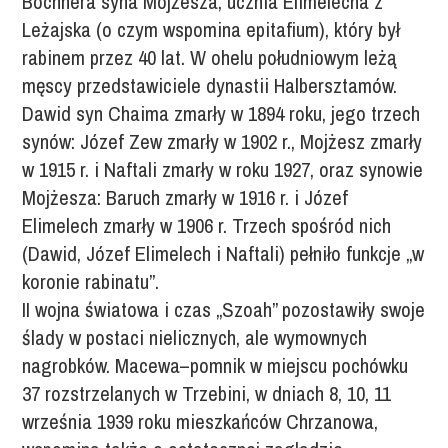
Bochnera syna Mojżesza, ucznia Elimelecha z
Leżajska (o czym wspomina epitafium), który był
rabinem przez 40 lat. W ohelu południowym leżą
męscy przedstawiciele dynastii Halbersztamów.
Dawid syn Chaima zmarły w 1894 roku, jego trzech
synów: Józef Zew zmarły w 1902 r., Mojżesz zmarły
w 1915 r. i Naftali zmarły w roku 1927, oraz synowie
Mojżesza: Baruch zmarły w 1916 r. i Józef
Elimelech zmarły w 1906 r. Trzech spośród nich
(Dawid, Józef Elimelech i Naftali) pełniło funkcje „w
koronie rabinatu”.
II wojna światowa i czas „Szoah” pozostawiły swoje
ślady w postaci nielicznych, ale wymownych
nagrobków. Macewa–pomnik w miejscu pochówku
37 rozstrzelanych w Trzebini, w dniach 8, 10, 11
września 1939 roku mieszkańców Chrzanowa,