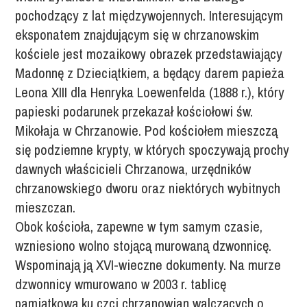
pochodzący z lat międzywojennych. Interesującym
eksponatem znajdującym się w chrzanowskim
kościele jest mozaikowy obrazek przedstawiający
Madonnę z Dzieciątkiem, a będący darem papieża
Leona XIII dla Henryka Loewenfelda (1888 r.), który
papieski podarunek przekazał kościołowi św.
Mikołaja w Chrzanowie. Pod kościołem mieszczą
się podziemne krypty, w których spoczywają prochy
dawnych właścicieli Chrzanowa, urzędników
chrzanowskiego dworu oraz niektórych wybitnych
mieszczan.
Obok kościoła, zapewne w tym samym czasie,
wzniesiono wolno stojącą murowaną dzwonnicę.
Wspominają ją XVI-wieczne dokumenty. Na murze
dzwonnicy wmurowano w 2003 r. tablicę
pamiątkową ku czci chrzanowian walczących o