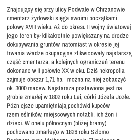
Znajdujący się przy ulicy Podwale w Chrzanowie
cmentarz żydowski sięga swoimi początkami
połowy XVIII wieku. Aż do okresu II wojny światowej
jego teren był kilkakrotnie powiększany na drodze
dokupywania gruntów, natomiast w okresie jej
trwania władze okupacyjne zlikwidowały najstarszą
część cmentarza, a kolejnych ograniczeń terenu
dokonano w II połowie XX wieku. Dziś nekropolia
zajmuje obszar 1,71 ha i można na niej zobaczyć
ok. 3000 macew. Najstarsza postawiona jest na
grobie zmarłej w 1802 roku Lei, córki Józefa Jozłe.
Późniejsze upamiętniają pochówki kupców,
rzemieślników, miejscowych notabli, ich żon i
dzieci. W ohelu północnym (bliżej bramy)
pochowano zmarłego w 1828 roku Szlomo