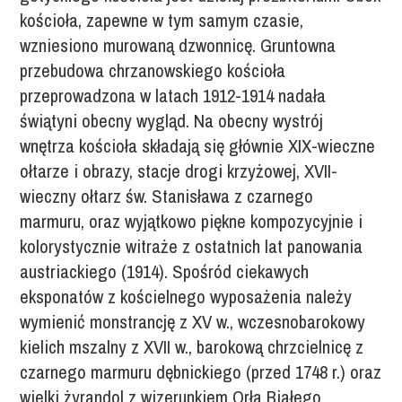
kościoła, zapewne w tym samym czasie,
wzniesiono murowaną dzwonnicę. Gruntowna
przebudowa chrzanowskiego kościoła
przeprowadzona w latach 1912-1914 nadała
świątyni obecny wygląd. Na obecny wystrój
wnętrza kościoła składają się głównie XIX-wieczne
ołtarze i obrazy, stacje drogi krzyżowej, XVII-
wieczny ołtarz św. Stanisława z czarnego
marmuru, oraz wyjątkowo piękne kompozycyjnie i
kolorystycznie witraże z ostatnich lat panowania
austriackiego (1914). Spośród ciekawych
eksponatów z kościelnego wyposażenia należy
wymienić monstrancję z XV w., wczesnobarokowy
kielich mszalny z XVII w., barokową chrzcielnicę z
czarnego marmuru dębnickiego (przed 1748 r.) oraz
wielki żyrandol z wizerunkiem Orła Białego